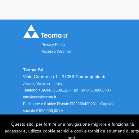
Privacy Policy
Accesso Webmail
Tecma Srl
Viale Copernico 1 - 37059 Campagnola di
Zevio, Verona - Italy
Telefono +39.045.8600120 - Fax +39.045.8600348 -
info@assalitecma.it
Partita IVA e Codice Fiscale IT02389400231 - Capitale
sociale € 500.000,00 i.v.
Iscrizione registro imprese di Verona 02389400231 -
Questo sito, per fornire una navigazione migliore e funzionalità
REA VR 0235561
accessorie, utilizza cookie tecnici e cookie forniti da strumenti di terz
parti.